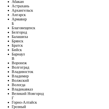
Абакан
Астрахань
Архангельск
Ангарск
Армавир
Б
Благовещенск
Белгород
Балашиха
Брянск
Братск
Бийск
Барнаул
В
Воронеж
Волгоград
Владивосток
Владимир
Волжский
Вологда
Владикавказ
Великий Новгород
Г
Горно-Алтайск
Грозный