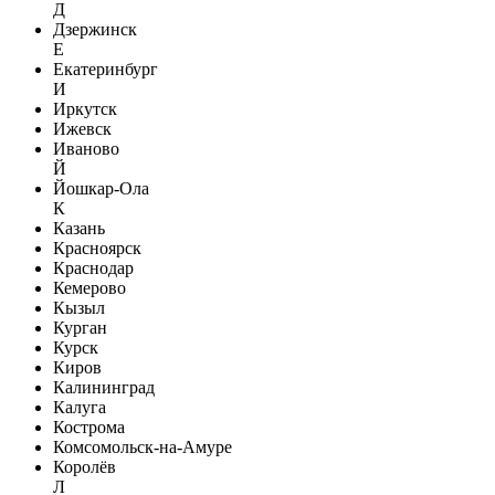
Д
Дзержинск
Е
Екатеринбург
И
Иркутск
Ижевск
Иваново
Й
Йошкар-Ола
К
Казань
Красноярск
Краснодар
Кемерово
Кызыл
Курган
Курск
Киров
Калининград
Калуга
Кострома
Комсомольск-на-Амуре
Королёв
Л