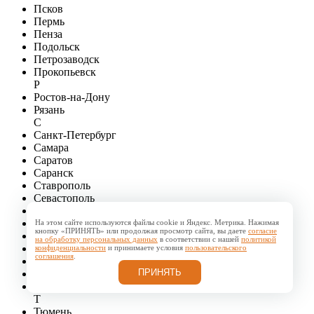
Псков
Пермь
Пенза
Подольск
Петрозаводск
Прокопьевск
Р
Ростов-на-Дону
Рязань
С
Санкт-Петербург
Самара
Саратов
Саранск
Ставрополь
Севастополь
Сочи
Сургут
На этом сайте используются файлы cookie и Яндекс. Метрика. Нажимая
кнопку «ПРИНЯТЬ» или продолжая просмотр сайта, вы даете
согласие
Симферополь
на обработку персональных данных
в соответствии с нашей
политикой
Смоленск
конфиденциальности
и принимаете условия
пользовательского
соглашения
.
Стерлитамак
ПРИНЯТЬ
Сыктывкар
Старый Оскол
Т
Тюмень