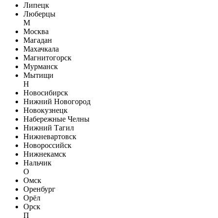
Липецк
Люберцы
М
Москва
Магадан
Махачкала
Магнитогорск
Мурманск
Мытищи
Н
Новосибирск
Нижний Новогород
Новокузнецк
Набережные Челны
Нижний Тагил
Нижневартовск
Новороссийск
Нижнекамск
Нальчик
О
Омск
Оренбург
Орёл
Орск
П