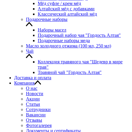
Мёд суфле / крем мёд
Алтайский мёд с добавками
Классический алтайский мёд
Подарочные наборы
Наборы масел
Подарочный набор чая "Гордость Алтая"
Подарочные наборы меда
Масло холодного отжима (100 мл, 250 мл)
Чай
Коллекция травяного чая "Шедевр в мире
трав"
Травяной чай "Гордость Алтая"
Доставка и оплата
Компания
О нас
Новости
Акции
Статьи
Сотрудники
Вакансии
Отзывы
Фотогалерея
Документы и сертификаты