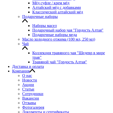
Мёд суфле / крем мёд
Алтайский мёд с добавками
Классический алтайский мёд
Подарочные наборы
Наборы масел
Подарочный набор чая "Гордость Алтая"
Подарочные наборы меда
Масло холодного отжима (100 мл, 250 мл)
Чай
Коллекция травяного чая "Шедевр в мире
трав"
Травяной чай "Гордость Алтая"
Доставка и оплата
Компания
О нас
Новости
Акции
Статьи
Сотрудники
Вакансии
Отзывы
Фотогалерея
Документы и сертификаты