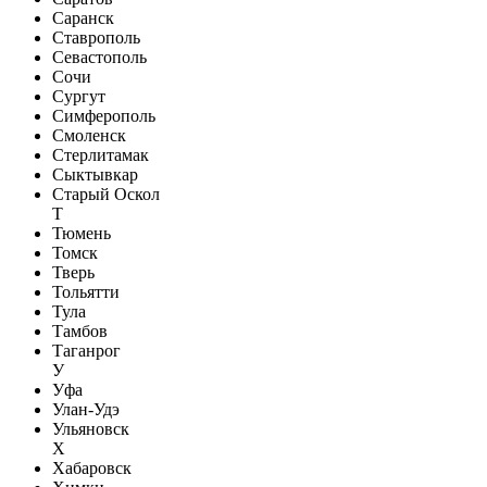
Саранск
Ставрополь
Севастополь
Сочи
Сургут
Симферополь
Смоленск
Стерлитамак
Сыктывкар
Старый Оскол
Т
Тюмень
Томск
Тверь
Тольятти
Тула
Тамбов
Таганрог
У
Уфа
Улан-Удэ
Ульяновск
Х
Хабаровск