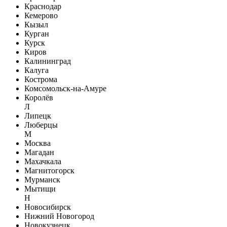
Краснодар
Кемерово
Кызыл
Курган
Курск
Киров
Калининград
Калуга
Кострома
Комсомольск-на-Амуре
Королёв
Л
Липецк
Люберцы
М
Москва
Магадан
Махачкала
Магнитогорск
Мурманск
Мытищи
Н
Новосибирск
Нижний Новогород
Новокузнецк