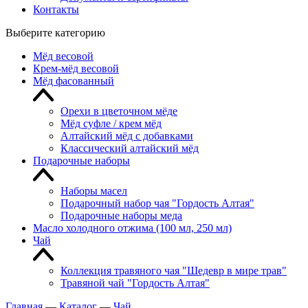
Контакты
Выберите категорию
Мёд весовой
Крем-мёд весовой
Мёд фасованный
Орехи в цветочном мёде
Мёд суфле / крем мёд
Алтайский мёд с добавками
Классический алтайский мёд
Подарочные наборы
Наборы масел
Подарочный набор чая "Гордость Алтая"
Подарочные наборы меда
Масло холодного отжима (100 мл, 250 мл)
Чай
Коллекция травяного чая "Шедевр в мире трав"
Травяной чай "Гордость Алтая"
Главная
—
Каталог
—
Чай