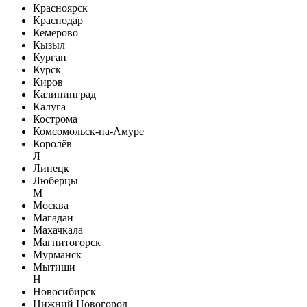
Красноярск
Краснодар
Кемерово
Кызыл
Курган
Курск
Киров
Калининград
Калуга
Кострома
Комсомольск-на-Амуре
Королёв
Л
Липецк
Люберцы
М
Москва
Магадан
Махачкала
Магнитогорск
Мурманск
Мытищи
Н
Новосибирск
Нижний Новогород