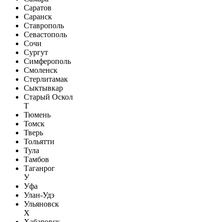
Саратов
Саранск
Ставрополь
Севастополь
Сочи
Сургут
Симферополь
Смоленск
Стерлитамак
Сыктывкар
Старый Оскол
Т
Тюмень
Томск
Тверь
Тольятти
Тула
Тамбов
Таганрог
У
Уфа
Улан-Удэ
Ульяновск
Х
Хабаровск