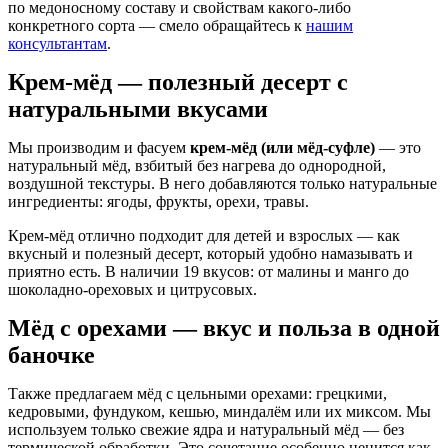
по медоносному составу и свойствам какого-либо
конкретного сорта — смело обращайтесь к
нашим
консультантам
.
Крем‑мёд — полезный десерт с
натуральными вкусами
Мы производим и фасуем
крем‑мёд (или мёд‑суфле)
— это
натуральный мёд, взбитый без нагрева до однородной,
воздушной текстуры. В него добавляются только натуральные
ингредиенты: ягоды, фрукты, орехи, травы.
Крем‑мёд отлично подходит для детей и взрослых — как
вкусный и полезный десерт, который удобно намазывать и
приятно есть. В наличии 19 вкусов: от малины и манго до
шоколадно-ореховых и цитрусовых.
Мёд с орехами — вкус и польза в одной
баночке
Также предлагаем мёд с цельными орехами: грецкими,
кедровыми, фундуком, кешью, миндалём или их миксом. Мы
используем только свежие ядра и натуральный мёд — без
термической обработки. Это сочетание особенно ценится как