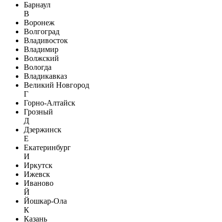
Барнаул
В
Воронеж
Волгоград
Владивосток
Владимир
Волжский
Вологда
Владикавказ
Великий Новгород
Г
Горно-Алтайск
Грозный
Д
Дзержинск
Е
Екатеринбург
И
Иркутск
Ижевск
Иваново
Й
Йошкар-Ола
К
Казань