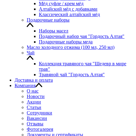
Мёд суфле / крем мёд
Алтайский мёд с добавками
Классический алтайский мёд
Подарочные наборы
Наборы масел
Подарочный набор чая "Гордость Алтая"
Подарочные наборы меда
Масло холодного отжима (100 мл, 250 мл)
Чай
Коллекция травяного чая "Шедевр в мире
трав"
Травяной чай "Гордость Алтая"
Доставка и оплата
Компания
О нас
Новости
Акции
Статьи
Сотрудники
Вакансии
Отзывы
Фотогалерея
Документы и сертификаты